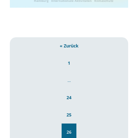
Hamburg
Internationale Aktivitäten
Klimaschutz
Landwirtschaft
Ressourcenschonung
Umwelttechnik
« Zurück
1
…
24
25
26