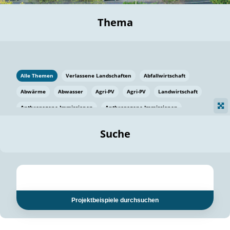
Thema
Alle Themen
Verlassene Landschaften
Abfallwirtschaft
Abwärme
Abwasser
Agri-PV
Agri-PV
Landwirtschaft
Anthropogene Immissionen
Anthropogene Immissionen
Vermeidung von Lebensmittelverlusten
Baden Württemberg
Suche
Ostsee
Bauen
Baumaterial
Bayern
Bayern
Beatmungssysteme
Beratung
Berlin
Bestäuber
bilaterale Zu-sammenarbeit
bilaterale Zu-sammenarbeit
Bildung
Bildung / Kommunikation
Projektbeispiele durchsuchen
Bildung für nachhaltige Entwicklung
Pflanzenkohle
Biodiversität
Biodiversität
Biogas
Biogas