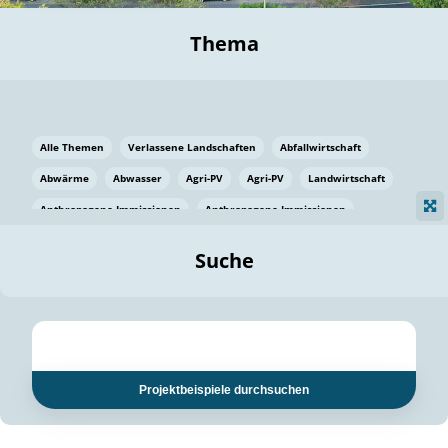
Thema
Alle Themen
Verlassene Landschaften
Abfallwirtschaft
Abwärme
Abwasser
Agri-PV
Agri-PV
Landwirtschaft
Anthropogene Immissionen
Anthropogene Immissionen
Vermeidung von Lebensmittelverlusten
Baden Württemberg
Suche
Ostsee
Bauen
Baumaterial
Bayern
Bayern
Beatmungssysteme
Beratung
Berlin
Bestäuber
bilaterale Zu-sammenarbeit
bilaterale Zu-sammenarbeit
Bildung
Bildung / Kommunikation
Projektbeispiele durchsuchen
Bildung für nachhaltige Entwicklung
Pflanzenkohle
Biodiversität
Biodiversität
Biogas
Biogas