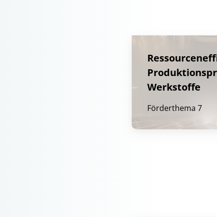
Ressourceneff
Produktionspr
Werkstoffe
Förderthema 7