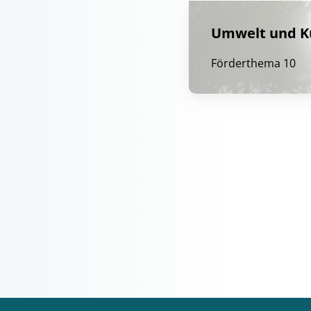
Umwelt und K
Förderthema 10