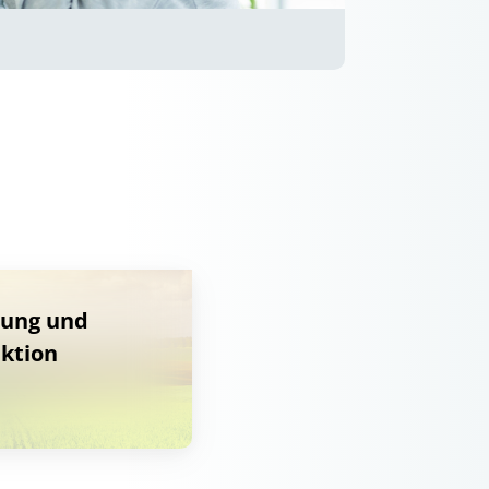
rung und
ktion