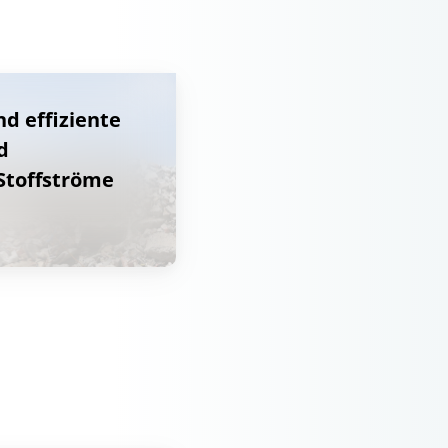
d effiziente
d
Stoffströme