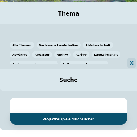
Thema
Alle Themen
Verlassene Landschaften
Abfallwirtschaft
Abwärme
Abwasser
Agri-PV
Agri-PV
Landwirtschaft
Anthropogene Immissionen
Anthropogene Immissionen
Vermeidung von Lebensmittelverlusten
Baden Württemberg
Suche
Ostsee
Bauen
Baumaterial
Bayern
Bayern
Beatmungssysteme
Beratung
Berlin
Bestäuber
bilaterale Zu-sammenarbeit
bilaterale Zu-sammenarbeit
Bildung
Bildung / Kommunikation
Projektbeispiele durchsuchen
Bildung für nachhaltige Entwicklung
Pflanzenkohle
Biodiversität
Biodiversität
Biogas
Biogas