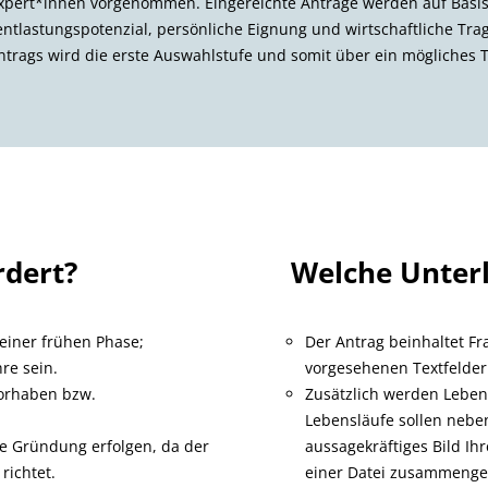
xpert*innen vorgenommen. Eingereichte Anträge werden auf Basis 
tlastungspotenzial, persönliche Eignung und wirtschaftliche Trag
ntrags wird die erste Auswahlstufe und somit über ein mögliches T
rdert?
Welche Unter
 einer frühen Phase;
Der Antrag beinhaltet Fra
re sein.
vorgesehenen Textfelder
orhaben bzw.
Zusätzlich werden Leben
Lebensläufe sollen neben
e Gründung erfolgen, da der
aussagekräftiges Bild Ih
richtet.
einer Datei zusammengefa