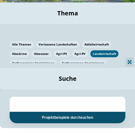
Thema
Alle Themen
Verlassene Landschaften
Abfallwirtschaft
Abwärme
Abwasser
Agri-PV
Agri-PV
Landwirtschaft
Anthropogene Immissionen
Anthropogene Immissionen
Vermeidung von Lebensmittelverlusten
Baden Württemberg
Suche
Ostsee
Bauen
Baumaterial
Bayern
Bayern
Beatmungssysteme
Beratung
Berlin
Bestäuber
bilaterale Zu-sammenarbeit
bilaterale Zu-sammenarbeit
Bildung
Bildung / Kommunikation
Projektbeispiele durchsuchen
Bildung für nachhaltige Entwicklung
Pflanzenkohle
Biodiversität
Biodiversität
Biogas
Biogas