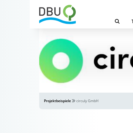
Projektbeispiele
circuly GmbH