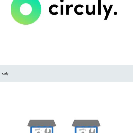
irculy