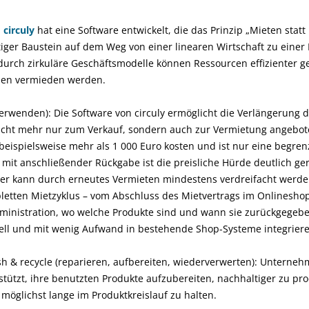
p
circuly
hat eine Software entwickelt, die das Prinzip „Mieten statt
tiger Baustein auf dem Weg von einer linearen Wirtschaft zu einer 
durch zirkuläre Geschäftsmodelle können Ressourcen effizienter g
nen vermieden werden.
rverwenden):
Die Software von circuly ermöglicht die Verlängerung 
icht mehr nur zum Verkauf, sondern auch zur Vermietung angebo
eispielsweise mehr als 1 000 Euro kosten und ist nur eine begren
it anschließender Rückgabe ist die preisliche Hürde deutlich ger
uer kann durch erneutes Vermieten mindestens verdreifacht werd
pletten Mietzyklus
–
vom Abschluss des Mietvertrags im Onlineshop,
ministration, wo welche Produkte sind und wann sie zurückgegeb
hnell und mit wenig Aufwand in bestehende Shop-Systeme integrier
sh
& recycle (reparieren, aufbereiten,
wiederverwerten)
:
Unternehm
stützt, ihre benutzten Produkte aufzubereiten, nachhaltiger zu pr
öglichst lange im Produktkreislauf zu halten.