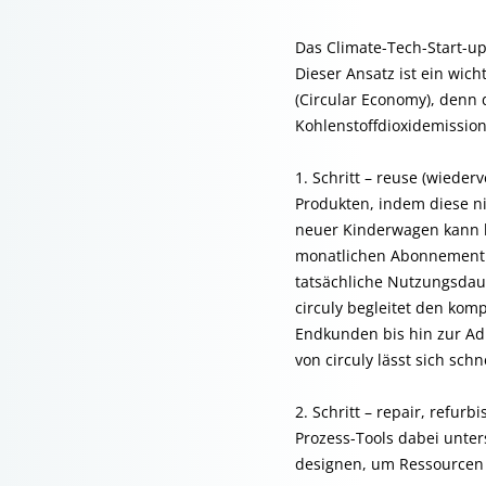
Das Climate-Tech-Start-u
Dieser Ansatz ist ein wich
(Circular Economy), denn 
Kohlenstoffdioxidemissio
1. Schritt – reuse (wiede
Produkten, indem diese n
neuer Kinderwagen kann b
monatlichen Abonnement m
tatsächliche Nutzungsda
circuly begleitet den kom
Endkunden bis hin zur Ad
von circuly lässt sich sc
2. Schritt
–
r
epair
, r
efurbi
Prozess-Tools dabei unter
designen, um Ressourcen m