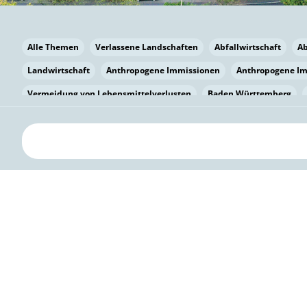
Alle Themen
Verlassene Landschaften
Abfallwirtschaft
A
Landwirtschaft
Anthropogene Immissionen
Anthropogene I
Vermeidung von Lebensmittelverlusten
Baden Württemberg
Bayern
Bayern
Beatmungssysteme
Beratung
Berlin
bilaterale Zu-sammenarbeit
Bildung
Bildung / Kommunikati
Pflanzenkohle
Biodiversität
Biodiversität
Biogas
Bioga
Vermeidung von Lebensmittelverlusten
Brandenburg
Breme
Bürgerwissenschaft
Capacity Building
Capacity Building
Kreislaufwirtschaft
Bürgerenergie
Bürgerbeteiligung
Bürg
Citizen Science
Klimawandel
Klimakrise
Klimaschutz
Kooperation
Kooperation mit KMU
Grenzüberschreitend
D
Deutscher Umweltpreis
Digitale Bildung
Digitaler Landschaf