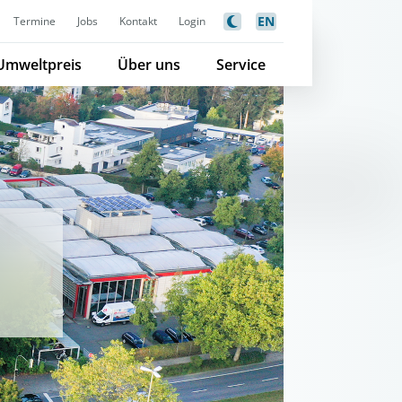
EN
Termine
Jobs
Kontakt
Login
Umweltpreis
Über uns
Service