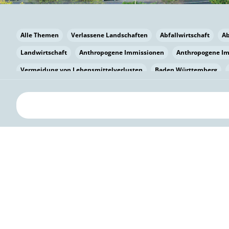
Alle Themen
Verlassene Landschaften
Abfallwirtschaft
A
Landwirtschaft
Anthropogene Immissionen
Anthropogene I
Vermeidung von Lebensmittelverlusten
Baden Württemberg
Bayern
Bayern
Beatmungssysteme
Beratung
Berlin
bilaterale Zu-sammenarbeit
Bildung
Bildung / Kommunikati
Pflanzenkohle
Biodiversität
Biodiversität
Biogas
Bioga
Vermeidung von Lebensmittelverlusten
Brandenburg
Breme
Bürgerwissenschaft
Capacity Building
Capacity Building
Kreislaufwirtschaft
Bürgerenergie
Bürgerbeteiligung
Citi
Citizen Science
Klimawandel
Klimakrise
Klimaschutz
Kooperation
Kooperation mit KMU
Grenzüberschreitend
D
Deutscher Umweltpreis
Digitale Bildung
Digitaler Landschaf