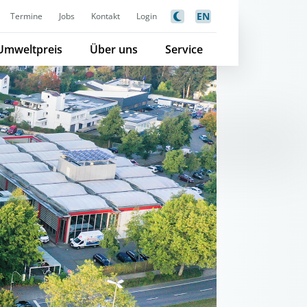
EN
Termine
Jobs
Kontakt
Login
Umweltpreis
Über uns
Service