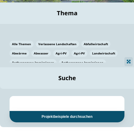
Thema
Alle Themen
Verlassene Landschaften
Abfallwirtschaft
Abwärme
Abwasser
Agri-PV
Agri-PV
Landwirtschaft
Anthropogene Immissionen
Anthropogene Immissionen
Vermeidung von Lebensmittelverlusten
Baden Württemberg
Suche
Ostsee
Bauen
Baumaterial
Bayern
Bayern
Beatmungssysteme
Beratung
Berlin
Bestäuber
bilaterale Zu-sammenarbeit
bilaterale Zu-sammenarbeit
Bildung
Bildung / Kommunikation
Projektbeispiele durchsuchen
Bildung für nachhaltige Entwicklung
Pflanzenkohle
Biodiversität
Biodiversität
Biogas
Biogas