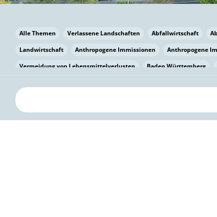
Alle Themen
Verlassene Landschaften
Abfallwirtschaft
A
Landwirtschaft
Anthropogene Immissionen
Anthropogene I
Vermeidung von Lebensmittelverlusten
Baden Württemberg
Bayern
Bayern
Beatmungssysteme
Beratung
Berlin
bilaterale Zu-sammenarbeit
Bildung
Bildung / Kommunikati
Pflanzenkohle
Biodiversität
Biodiversität
Biogas
Bioga
Vermeidung von Lebensmittelverlusten
Brandenburg
Breme
Bürgerwissenschaft
Capacity Building
Capacity Building
Kreislaufwirtschaft
Bürgerenergie
Bürgerbeteiligung
Citi
Citizen Science
Klimawandel
Klimakrise
Klimaschutz
Kooperation
Kooperation mit KMU
Grenzüberschreitend
D
Deutscher Umweltpreis
Digitale Bildung
Digitaler Landschaf