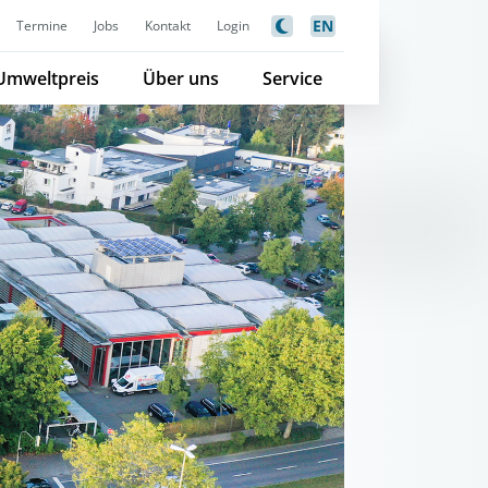
EN
Termine
Jobs
Kontakt
Login
Umweltpreis
Über uns
Service