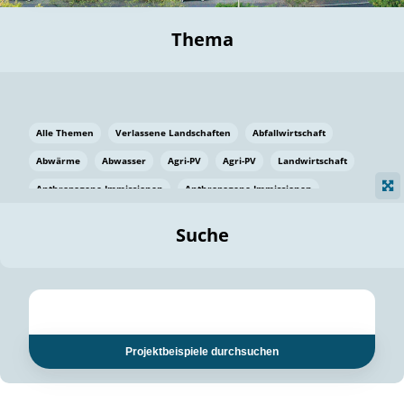
Thema
Alle Themen
Verlassene Landschaften
Abfallwirtschaft
Abwärme
Abwasser
Agri-PV
Agri-PV
Landwirtschaft
Anthropogene Immissionen
Anthropogene Immissionen
Vermeidung von Lebensmittelverlusten
Baden Württemberg
Suche
Ostsee
Bauen
Baumaterial
Bayern
Bayern
Beatmungssysteme
Beratung
Berlin
Bestäuber
bilaterale Zu-sammenarbeit
bilaterale Zu-sammenarbeit
Bildung
Bildung / Kommunikation
Projektbeispiele durchsuchen
Bildung für nachhaltige Entwicklung
Pflanzenkohle
Biodiversität
Biodiversität
Biogas
Biogas