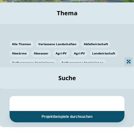
Thema
Alle Themen
Verlassene Landschaften
Abfallwirtschaft
Abwärme
Abwasser
Agri-PV
Agri-PV
Landwirtschaft
Anthropogene Immissionen
Anthropogene Immissionen
Vermeidung von Lebensmittelverlusten
Baden Württemberg
Suche
Ostsee
Bauen
Baumaterial
Bayern
Bayern
Beatmungssysteme
Beratung
Berlin
Bestäuber
bilaterale Zu-sammenarbeit
bilaterale Zu-sammenarbeit
Bildung
Bildung / Kommunikation
Projektbeispiele durchsuchen
Bildung für nachhaltige Entwicklung
Pflanzenkohle
Biodiversität
Biodiversität
Biogas
Biogas