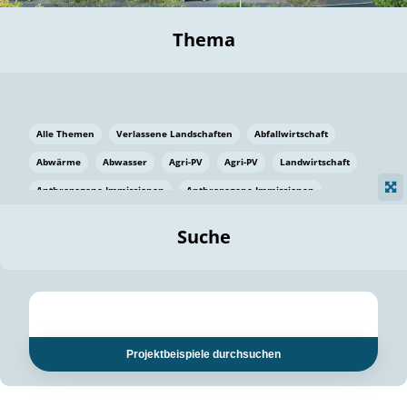
Thema
Alle Themen
Verlassene Landschaften
Abfallwirtschaft
Abwärme
Abwasser
Agri-PV
Agri-PV
Landwirtschaft
Anthropogene Immissionen
Anthropogene Immissionen
Vermeidung von Lebensmittelverlusten
Baden Württemberg
Suche
Ostsee
Bauen
Baumaterial
Bayern
Bayern
Beatmungssysteme
Beratung
Berlin
Bestäuber
bilaterale Zu-sammenarbeit
bilaterale Zu-sammenarbeit
Bildung
Bildung / Kommunikation
Projektbeispiele durchsuchen
Bildung für nachhaltige Entwicklung
Pflanzenkohle
Biodiversität
Biodiversität
Biogas
Biogas