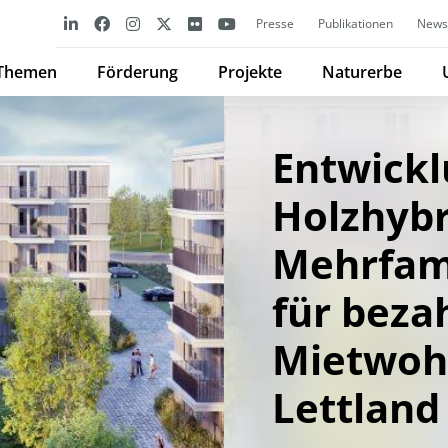
Presse
Publikationen
Newsl
Themen
Förderung
Projekte
Naturerbe
Entwickl
Holzhybr
Mehrfam
für beza
Mietwoh
Lettland