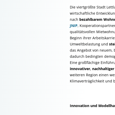
Die viertgrößte Stadt Lett
wirtschaftliche Entwicklu
nach
bezahlbarem Wohn
JNIP
, Kooperationspartner
qualitätsvollen Mietwohn
Beginn ihrer Arbeitskarr
Umweltbelastung und
ste
das Angebot von neuem, 
dadurch bedingten demog
Eine großflächige Einfüh
innovativer, nachhaltige
weiteren Region einen wes
Klimaverträglichkeit und
Innovation und Modellhaf