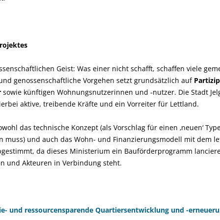
rojektes
ssenschaftlichen Geist: Was einer nicht schafft, schaffen viele ge
und genossenschaftliche Vorgehen setzt grundsätzlich auf
Partizi
r
sowie künftigen Wohnungsnutzerinnen und -nutzer. Die Stadt Jel
erbei aktive, treibende Kräfte und ein Vorreiter für Lettland.
ohl das technische Konzept (als Vorschlag für einen ‚neuen‘ Type
 muss) und auch das Wohn- und Finanzierungsmodell mit dem le
bgestimmt, da dieses Ministerium ein Bauförderprogramm lanciere
n und Akteuren in Verbindung steht.
gie- und ressourcensparende Quartiersentwicklung und -erneuer