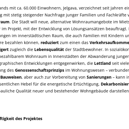
lands mit ca. 60.000 Einwohnern, Jelgava, verzeichnet seit Jahren ei
ng mit stetig steigender Nachfrage junger Familien und Fachkräfte
raum
. Die Stadt will neue, alternative Wohnraumangebote im Mie
 im Projekt, mit der Entwicklung von Lösungsansätzen beauftragt.
ungen im innerstädtischen Raum, die auch Familien mit Kindern
iere bezahlen können,
reduziert
zum einen das
Verkehrsaufkomm
igert
zugleich die
Lebensqualität
der Stadtbewohner. In sozialöko
bezahlbarem Wohnraum in Innenstädten der Abwanderung junger 
raphischen Entwicklungen entgegenwirken, die
Lettland
seit viel
rung des
Genossenschaftsprinzips
im Wohnungswesen – verbunden
r Bauweisen
, aber auch zur Vorbereitung von
Sanierungen
– kann i
entlichen Hebel für die energetische Ertüchtigung,
Dekarbonisie
 bauliche Qualität neuer und bestehender Wohngebäude darstellen
tigkeit des Projektes