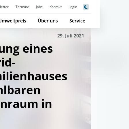
etter
Termine
Jobs
Kontakt
Login
Umweltpreis
Über uns
Service
29. Juli 2021
ung eines
id-
ilienhauses
hlbaren
nraum in