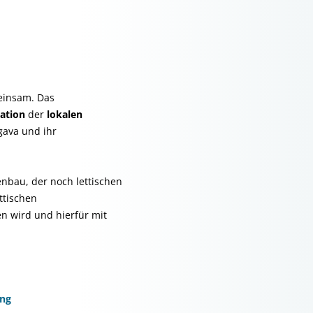
meinsam. Das
pation
der
lokalen
gava und ihr
nbau, der noch lettischen
ttischen
n wird und hierfür mit
ung