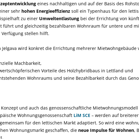
nzeptentwicklung
eines nachhaltigen und auf der Basis des Rohstof
einer sehr
hohen Energieeffizienz
soll ein Typenhaus für den let
ispielhaft zu einer
Umweltentlastung
bei der Errichtung von kün
führt und gleichzeitig bezahlbaren Wohnraum für untere und mit
erfügung stellen hilft.
 Jelgava wird konkret die Errichtung mehrerer Mietwohngebäude v
nzielle Machbarkeit,
wertschöpferischen Vorteile des Holzhybridbaus in Lettland und
entstehenden Wohnraums und seine Bezahlbarkeit durch das Geno
e Konzept und auch das genossenschaftliche Mietwohnungsmodell 
opäische Wohnungsgenossenschaft
LiM SCE
– werden auf breiterer
d gemeinsam für den lettischen Markt adaptiert. So wird eine wohn
ischen Wohnungsmarkt geschaffen, die
neue Impulse für Wohnen
, 
t.