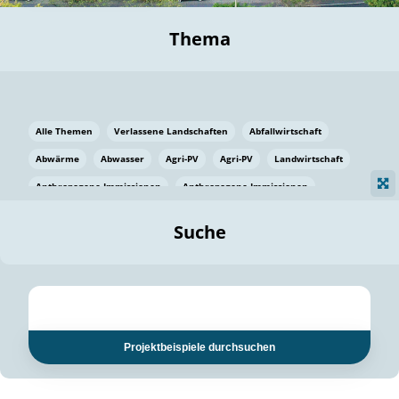
Thema
Alle Themen
Verlassene Landschaften
Abfallwirtschaft
Abwärme
Abwasser
Agri-PV
Agri-PV
Landwirtschaft
Anthropogene Immissionen
Anthropogene Immissionen
Vermeidung von Lebensmittelverlusten
Baden Württemberg
Suche
Ostsee
Bauen
Baumaterial
Bayern
Bayern
Beatmungssysteme
Beratung
Berlin
Bestäuber
bilaterale Zu-sammenarbeit
bilaterale Zu-sammenarbeit
Bildung
Bildung / Kommunikation
Projektbeispiele durchsuchen
Bildung für nachhaltige Entwicklung
Pflanzenkohle
Biodiversität
Biodiversität
Biogas
Biogas