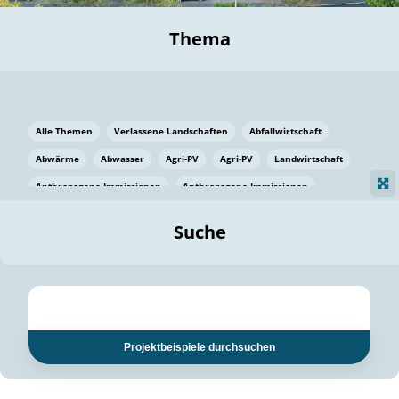
Thema
Alle Themen
Verlassene Landschaften
Abfallwirtschaft
Abwärme
Abwasser
Agri-PV
Agri-PV
Landwirtschaft
Anthropogene Immissionen
Anthropogene Immissionen
Vermeidung von Lebensmittelverlusten
Baden Württemberg
Suche
Ostsee
Bauen
Baumaterial
Bayern
Bayern
Beatmungssysteme
Beratung
Berlin
Bestäuber
bilaterale Zu-sammenarbeit
bilaterale Zu-sammenarbeit
Bildung
Bildung / Kommunikation
Projektbeispiele durchsuchen
Bildung für nachhaltige Entwicklung
Pflanzenkohle
Biodiversität
Biodiversität
Biogas
Biogas