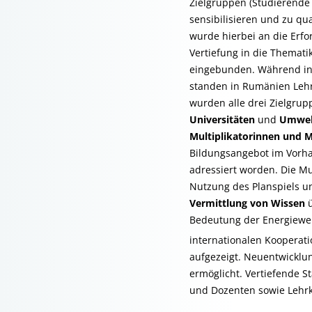
Zielgruppen (Studierende
sensibilisieren und zu qua
wurde hierbei an die Erf
Vertiefung in die Themati
eingebunden. Während in 
standen in Rumänien Lehr
wurden alle drei Zielgrup
Universitäten
und
Umwel
Multiplikatorinnen und M
Bildungsangebot im Vorha
adressiert worden. Die Mu
Nutzung des Planspiels un
Vermittlung von Wissen
ü
Bedeutung der Energiewe
internationalen Kooperat
aufgezeigt. Neuentwicklu
ermöglicht. Vertiefende S
und Dozenten sowie Lehrk