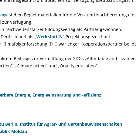
steht in insgesamt fünf Sprachen zur Verfügung (Deutsch, Englisch,
page
stehen Begleitmaterialien für die Vor- und Nachbereitung eine
d zur Verfügung.
n reichweitenstarker Bildungsverlag als Partner gewonnen.
Deutschland als „
Werkstatt-N
“-Projekt ausgezeichnet.
r Klimafolgenforschung (PIK) war enger Kooperationspartner bei de
nkrete Beiträge zur Vermittlung der SDGs „Affordable and clean en
ion“, „Climate action“ und „Quality education“.
erbare Energie, Energieeinsparung und -effizienz
u Berlin, Institut für Agrar- und Gartenbauwissenschaften
publik Moldau