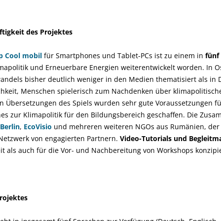
tigkeit des Projektes
p Cool mobil
für Smartphones und Tablet-PCs ist zu einem in
fünf
mapolitik und Erneuerbare Energien weiterentwickelt worden. In 
ndels bisher deutlich weniger in den Medien thematisiert als in 
ichkeit, Menschen spielerisch zum Nachdenken über klimapolitisc
n Übersetzungen des Spiels wurden sehr gute Voraussetzungen für
hes zur Klimapolitik für den Bildungsbereich geschaffen. Die Zus
Berlin
,
EcoVisio
und mehreren weiteren NGOs aus Rumänien, der 
 Netzwerk von engagierten Partnern.
Video-Tutorials und Begleitma
eit als auch für die Vor- und Nachbereitung von Workshops konzipie
rojektes