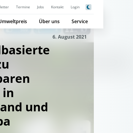
etter
Termine
Jobs
Kontakt
Login
Umweltpreis
Über uns
Service
6. August 2021
lbasierte
zu
baren
 in
land und
pa