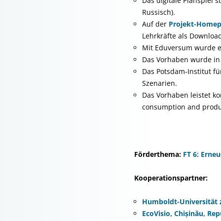
Das digitale Planspiel 
Russisch).
Auf der
Projekt-Home
Lehrkräfte als Downloa
Mit Eduversum wurde ei
Das Vorhaben wurde in 
Das Potsdam-Institut fü
Szenarien.
Das Vorhaben leistet ko
consumption and product
Förderthema:
FT 6: Erneu
Kooperationspartner:
Humboldt-Universität z
EcoVisio, Chișinău, Re