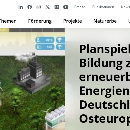
Presse
Publikationen
Newsl
Themen
Förderung
Projekte
Naturerbe
Planspie
Bildung 
erneuer
Energien
Deutsch
Osteuro