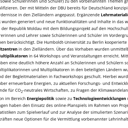
 sowie Schülerinnen und Schüler) zu den vorbenannten Themen g
lifizieren. Der mit Mitteln der DBU bereits für Deutschland konzip
ordernisse in den Zielländern angepasst. Ergänzende
Lehrmaterial
k wurden generiert und neue Funktionalitäten und Inhalte in das w
der Republik Moldau mit dem Bildungsprojekt auf den Hochschulb
erinnen und Lehrer sowie Schülerinnen und Schüler im Vordergru
pen berücksichtigt. Die Humboldt-Universität zu Berlin kooperierte
tzentren
in den Zielländern. Über das Vorhaben wurden unmittelb
ultiplikatoren
in 64 Workshops und Veranstaltungen erreicht. Mitt
ben eine deutlich höhere Anzahl an Schülerinnen und Schülern s
ltiplikatorinnen und Multiplikatoren in den beteiligten Ländern w
d der Begleitmaterialien in Fachworkshops geschult. Hierbei wurd
ber erneuerbare Energien, zu aktuellen Forschungs- und Entwickl
nde für CO
-neutrales Wirtschaften, zu Fragen der Klimawandela
2
ion im Bereich
Energiepolitik
sowie zu
Technologieentwicklungen
ngen haben den Einsatz des online-Planspiels im Rahmen von Pro
tatistiken zum Spielverlauf und zur Analyse der simulierten Szena
räften neue Optionen für die Vermittlung vorbenannter Lehrinhalt