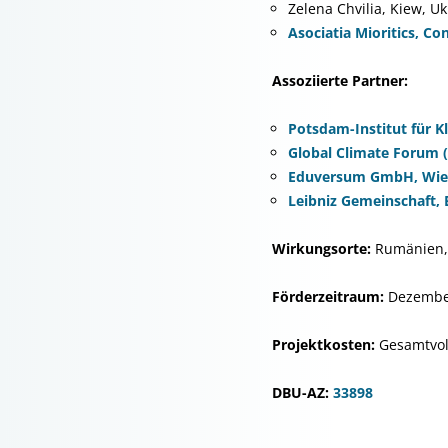
Zelena Chvilia, Kiew, U
Asociatia Mioritics, C
Assoziierte Partner:
Potsdam-Institut für K
Global Climate Forum (
Eduversum GmbH, Wies
Leibniz Gemeinschaft, 
Wirkungsorte:
Rumänien,
Förderzeitraum:
Dezember
Projektkosten:
Gesamtvol
DBU-AZ:
33898