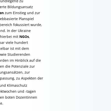
rundlegend zu
ierte Bildungsansatz
ien
zum Einstieg und zur
ebbasierte Planspiel
ereich fokussiert wurde,
nd. In der Ukraine
 hierbei mit
NGOs
,
ar viele hundert
elbar ist mit dem
owie Studierenden
urden im Hinblick auf die
en die Potenziale zur
ungsansätzen, zur
npassung, zu Aspekten der
und Klimaschutz
jektwochen und -tagen
rien boten Dozentinnen
e.