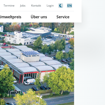
EN
Termine
Jobs
Kontakt
Login
Umweltpreis
Über uns
Service