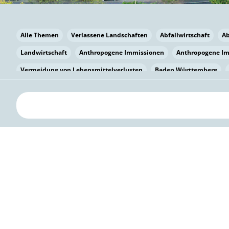
Alle Themen
Verlassene Landschaften
Abfallwirtschaft
A
Landwirtschaft
Anthropogene Immissionen
Anthropogene I
Vermeidung von Lebensmittelverlusten
Baden Württemberg
Bayern
Bayern
Beatmungssysteme
Beratung
Berlin
bilaterale Zu-sammenarbeit
Bildung
Bildung / Kommunikati
Pflanzenkohle
Biodiversität
Biodiversität
Biogas
Bioga
Vermeidung von Lebensmittelverlusten
Brandenburg
Breme
Bürgerwissenschaft
Capacity Building
Capacity Building
Kreislaufwirtschaft
Bürgerenergie
Bürgerbeteiligung
Citi
Citizen Science
Klimawandel
Klimakrise
Klimaschutz
Kooperation
Kooperation mit KMU
Grenzüberschreitend
D
Deutscher Umweltpreis
Digitale Bildung
Digitaler Landschaf