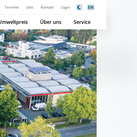
EN
Termine
Jobs
Kontakt
Login
Umweltpreis
Über uns
Service