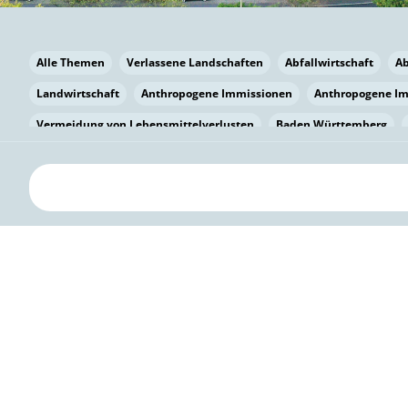
Alle Themen
Verlassene Landschaften
Abfallwirtschaft
A
Landwirtschaft
Anthropogene Immissionen
Anthropogene I
Vermeidung von Lebensmittelverlusten
Baden Württemberg
Bayern
Bayern
Beatmungssysteme
Beratung
Berlin
bilaterale Zu-sammenarbeit
Bildung
Bildung / Kommunikati
Pflanzenkohle
Biodiversität
Biodiversität
Biogas
Bioga
Vermeidung von Lebensmittelverlusten
Brandenburg
Breme
Bürgerwissenschaft
Capacity Building
Capacity Building
Kreislaufwirtschaft
Bürgerenergie
Bürgerbeteiligung
Bürg
Citizen Science
Klimawandel
Klimakrise
Klimaschutz
Kooperation
Kooperation mit KMU
Grenzüberschreitend
D
Deutscher Umweltpreis
Digitale Bildung
Digitaler Landschaf