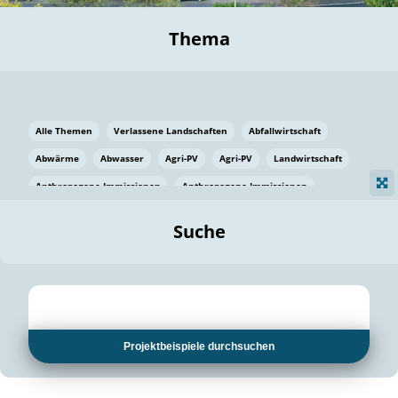
Thema
Alle Themen
Verlassene Landschaften
Abfallwirtschaft
Abwärme
Abwasser
Agri-PV
Agri-PV
Landwirtschaft
Anthropogene Immissionen
Anthropogene Immissionen
Vermeidung von Lebensmittelverlusten
Baden Württemberg
Suche
Ostsee
Bauen
Baumaterial
Bayern
Bayern
Beatmungssysteme
Beratung
Berlin
Bestäuber
bilaterale Zu-sammenarbeit
bilaterale Zu-sammenarbeit
Bildung
Bildung / Kommunikation
Projektbeispiele durchsuchen
Bildung für nachhaltige Entwicklung
Pflanzenkohle
Biodiversität
Biodiversität
Biogas
Biogas