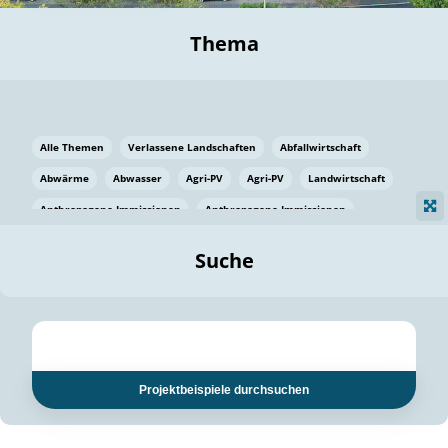
Thema
Alle Themen
Verlassene Landschaften
Abfallwirtschaft
Abwärme
Abwasser
Agri-PV
Agri-PV
Landwirtschaft
Anthropogene Immissionen
Anthropogene Immissionen
Vermeidung von Lebensmittelverlusten
Baden Württemberg
Suche
Ostsee
Bauen
Baumaterial
Bayern
Bayern
Beatmungssysteme
Beratung
Berlin
Bestäuber
bilaterale Zu-sammenarbeit
bilaterale Zu-sammenarbeit
Bildung
Bildung / Kommunikation
Projektbeispiele durchsuchen
Bildung für nachhaltige Entwicklung
Pflanzenkohle
Biodiversität
Biodiversität
Biogas
Biogas