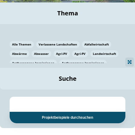
Thema
Alle Themen
Verlassene Landschaften
Abfallwirtschaft
Abwärme
Abwasser
Agri-PV
Agri-PV
Landwirtschaft
Anthropogene Immissionen
Anthropogene Immissionen
Vermeidung von Lebensmittelverlusten
Baden Württemberg
Suche
Ostsee
Bauen
Baumaterial
Bayern
Bayern
Beatmungssysteme
Beratung
Berlin
Bestäuber
bilaterale Zu-sammenarbeit
bilaterale Zu-sammenarbeit
Bildung
Bildung / Kommunikation
Projektbeispiele durchsuchen
Bildung für nachhaltige Entwicklung
Pflanzenkohle
Biodiversität
Biodiversität
Biogas
Biogas