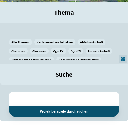
Thema
Alle Themen
Verlassene Landschaften
Abfallwirtschaft
Abwärme
Abwasser
Agri-PV
Agri-PV
Landwirtschaft
Anthropogene Immissionen
Anthropogene Immissionen
Vermeidung von Lebensmittelverlusten
Baden Württemberg
Suche
Ostsee
Bauen
Baumaterial
Bayern
Bayern
Beatmungssysteme
Beratung
Berlin
Bestäuber
bilaterale Zu-sammenarbeit
bilaterale Zu-sammenarbeit
Bildung
Bildung / Kommunikation
Projektbeispiele durchsuchen
Bildung für nachhaltige Entwicklung
Pflanzenkohle
Biodiversität
Biodiversität
Biogas
Biogas