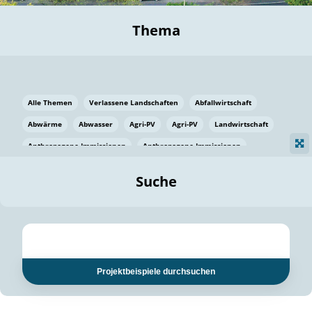
Thema
Alle Themen
Verlassene Landschaften
Abfallwirtschaft
Abwärme
Abwasser
Agri-PV
Agri-PV
Landwirtschaft
Anthropogene Immissionen
Anthropogene Immissionen
Vermeidung von Lebensmittelverlusten
Baden Württemberg
Suche
Ostsee
Bauen
Baumaterial
Bayern
Bayern
Beatmungssysteme
Beratung
Berlin
Bestäuber
bilaterale Zu-sammenarbeit
bilaterale Zu-sammenarbeit
Bildung
Bildung / Kommunikation
Projektbeispiele durchsuchen
Bildung für nachhaltige Entwicklung
Pflanzenkohle
Biodiversität
Biodiversität
Biogas
Biogas