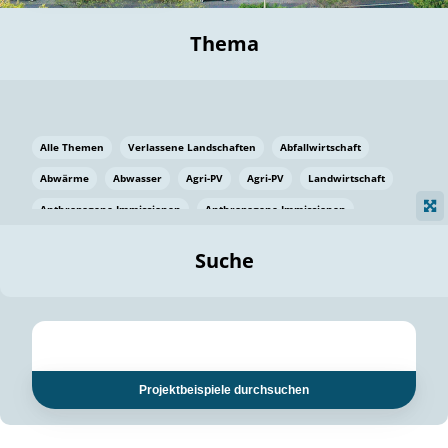
Thema
Alle Themen
Verlassene Landschaften
Abfallwirtschaft
Abwärme
Abwasser
Agri-PV
Agri-PV
Landwirtschaft
Anthropogene Immissionen
Anthropogene Immissionen
Vermeidung von Lebensmittelverlusten
Baden Württemberg
Suche
Ostsee
Bauen
Baumaterial
Bayern
Bayern
Beatmungssysteme
Beratung
Berlin
Bestäuber
bilaterale Zu-sammenarbeit
bilaterale Zu-sammenarbeit
Bildung
Bildung / Kommunikation
Projektbeispiele durchsuchen
Bildung für nachhaltige Entwicklung
Pflanzenkohle
Biodiversität
Biodiversität
Biogas
Biogas