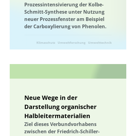
Prozessintensivierung der Kolbe-
Energetische Transformation der Städte
Schmitt-Synthese unter Nutzung
Energetische Transformation der Städte
neuer Prozessfenster am Beispiel
der Carboxylierung von Phenolen.
Energieeffizienz und -einsparung
Energieerzeugung
Energiegemeinschaft
Energiewende
Energiegemeinschaft
Klimaschutz
Umweltforschung
Umwelttechnik
Energieeffizienz und -einsparung
Energiewende
Entrepreneurship
Entrepreneurship
Umweltkommunikation
Umweltforschung
Erdwärme
Erhöhung der Akzeptanz und Kommunikation
Ernährung
Erneuerbare Energien
Erprobung von neuen Methoden
Machbarkeitsstudie
Lebensmittelverschwendung
Neue Wege in der
Förderung der Vielfalt der Kulturlandschaft
Wälder und Waldschutz
Darstellung organischer
Gamification
Gamification
Geschlechtergerechtigkeit
Halbleitermaterialien
Erdwärme
Gesamtenergiesystem
Geschlechtergerechtigkeit
Ziel dieses Verbundvorhabens
GIS-basierter Methodenbaukasten
zwischen der Friedrich-Schiller-
GIS-basierter Methodenbaukasten