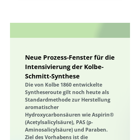
biologischer Landbau
Vermeidung von Lebensmittelverlusten
Brandenburg
Bremen
Bürgerbeteiligung
Bürgerenergie
Bürgerwissenschaft
Capacity Building
Capacity Building
CirculAid
Circular Economy
Kreislaufwirtschaft
Bürgerenergie
Bürgerbeteiligung
Citizen Science
Bürgerwissenschaft
Citizen Science
Klimawandel
Neue Prozess-Fenster für die
Klimakrise
Klimaschutz
Kommunikation
Beratung
Intensivierung der Kolbe-
Kooperation
Kooperation mit KMU
Grenzüberschreitend
Schmitt-Synthese
Der russische Krieg gegen die Ukraine
Deutscher Umweltpreis
Die von Kolbe 1860 entwickelte
Digitale Bildung
Digitaler Landschaftsplan
Digitale Bildung
Syntheseroute gilt noch heute als
Standardmethode zur Herstellung
Digitaler Landschaftsplan
Digitalisierung
Digitalisierung
aromatischer
Trinkwasserversorgung
E-Learning
E-Learning
Hydroxycarbonsäuren wie Aspirin®
Ökosystemleistungen
Bildung
Bildung / Kommunikation
(Acetylsalicylsäure), PAS (p-
Aminosalicylsäure) und Paraben.
Bildung für nachhaltige Entwicklung
Elektrizitätsversorgungsgesetz
Ziel des Vorhabens ist die
Elektrizitätsversorgungsgesetz