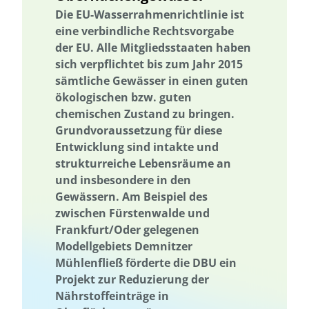
Die EU-Wasserrahmenrichtlinie ist
Ressourcenbewirtschaftung
Ressourcennutzung
eine verbindliche Rechtsvorgabe
Ressourcenbewirtschaftung
Ressourceneffizienz
der EU. Alle Mitgliedsstaaten haben
Ressourcennutzung
Ressourcenschonung
Rheinland-Pfalz
sich verpflichtet bis zum Jahr 2015
Ländliche Regionen
Saarland
Sachsen
Sachsen-Anhalt
sämtliche Gewässer in einen guten
ökologischen bzw. guten
Saisonalität
Schleswig-Holstein
Schutz der Biodiversität
chemischen Zustand zu bringen.
Schutz national wertvoller Kulturgüter
Saisonalität
Start-up
Grundvoraussetzung für diese
Stipendienprogramm
Storytelling
Storytelling
Entwicklung sind intakte und
strukturreiche Lebensräume an
Strategie zur Sicherung und Bewahrung
und insbesondere in den
Strategie zur Sicherung und Bewahrung
Nachhaltigkeit
Gewässern. Am Beispiel des
Nachhaltigkeitsbildung
Nachhaltigkeitskom-petenzen
zwischen Fürstenwalde und
Nachhaltigkeitskompetenzen
nachhaltiger Konsum
Frankfurt/Oder gelegenen
Modellgebiets Demnitzer
Nachhaltige Fischerei
nachhaltiger Gartenbau
Mühlenfließ förderte die DBU ein
Nachhaltige Quartiersentwicklung
Nachhaltige Ernährung
Projekt zur Reduzierung der
Nachhaltige Regionalentwicklung
Erprobung von neuen Methoden
Nährstoffeinträge in