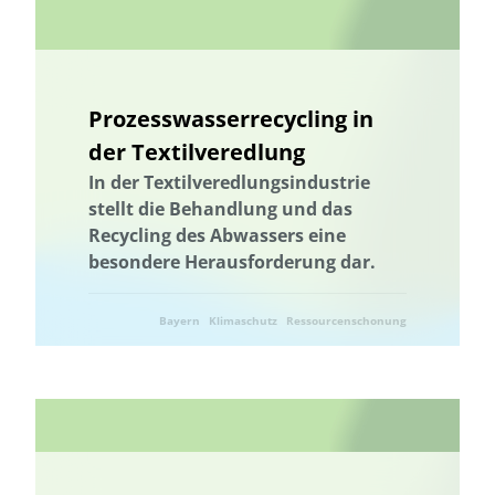
Landnutzung
Ländliche Regionen
Landnutzung
Landschaftsfunktionen
Landschaftsplanung
Landschaftliche Resilienz
Landschaftliche Resilienz
Prozesswasserrecycling in
Landschaftsfunktionen
Landschaftsplanung
Landwirtschaft
der Textilveredlung
Lebensmittelverschwendung
Niedersachsen
In der Textilveredlungsindustrie
Machbarkeitsstudie
Management von Habitatbäumen
stellt die Behandlung und das
Recycling des Abwassers eine
Management von Habitatbäumen
Marburg
besondere Herausforderung dar.
Marine Umweltbildung
Meeresnaturschutz
Marine Umweltbildung
Mecklenburg-Vorpommern
Bayern
Klimaschutz
Ressourcenschonung
Meeresnaturschutz
Kommunale Raumplanung
Umwelttechnik
Nachhaltige Ernährung
Nachhaltige Fischerei
Nachhaltige Landwirtschaft
Nachhaltige Quartiersentwicklung
Nachhaltige Regionalentwicklung
nachhaltiger Gartenbau
nachhaltiger Konsum
Nachhaltigkeit
Nachhaltigkeitsbildung