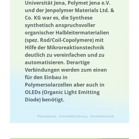
Universität Jena, Polymet Jena e.V.
Governance
Governance
Grenzüberschreitend
Netzausbau
und der Jenpolymer Materials Ltd. &
Grundwasser
Grundwasser
Grüne Anleihen
Hamburg
Co. KG war es, die Synthese
Wärmeversorgung
Hessen
synthetisch anspruchsvoller
organischer Halbleitermaterialien
Holzbau in größeren Gebäudevolumina
(spez. Rod/Coil-Copolymere) mit
Erhöhung der Akzeptanz und Kommunikation
Industriegebiet
Hilfe der Mikroreaktionstechnik
Industriegebiet
Informationsvermittlung
deutlich zu vereinfachen und zu
automatisieren. Derartige
Informationsvermittlung
Innovative Kooperationsformate
Verbindungen werden zum einen
Innovative Kooperationsformate
Interdisziplinärer Einsatz
für den Einbau in
Interdisziplinärer Einsatz
Internationale Aktivitäten
Polymersolarzellen aber auch in
Internationales Projekt
Internationale Aktivitäten
OLEDs (Organic Light Emitting
Diode) benötigt.
Internationales Projekt
Klimakrise
Klimaschutz
Klimawandel
Wissensabgleich und Erfahrungsaustausch
Klimaschutz
Umweltforschung
Umwelttechnik
Wissenstransfer
Kommunale Raumplanung
Kommunikation
Kooperation
Kooperation mit KMU
Krankenhaus
Kreislaufwirtschaft
Kulturgüterschutz
Kunststoffrecycling