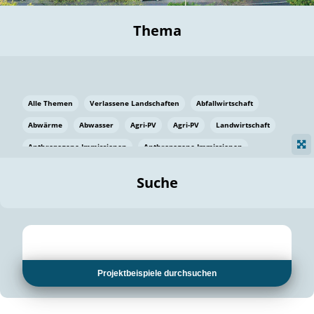
Thema
Alle Themen
Verlassene Landschaften
Abfallwirtschaft
Abwärme
Abwasser
Agri-PV
Agri-PV
Landwirtschaft
Anthropogene Immissionen
Anthropogene Immissionen
Vermeidung von Lebensmittelverlusten
Baden Württemberg
Suche
Ostsee
Bauen
Baumaterial
Bayern
Bayern
Beatmungssysteme
Beratung
Berlin
Bestäuber
bilaterale Zu-sammenarbeit
bilaterale Zu-sammenarbeit
Bildung
Bildung / Kommunikation
Projektbeispiele durchsuchen
Bildung für nachhaltige Entwicklung
Pflanzenkohle
Biodiversität
Biodiversität
Biogas
Biogas