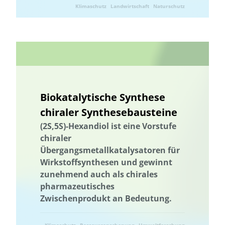
Klimaschutz
Landwirtschaft
Naturschutz
Ressourcenschonung
Umweltforschung
Umwelttechnik
Biokatalytische Synthese
chiraler Synthesebausteine
(2S,5S)-Hexandiol ist eine Vorstufe
chiraler
Übergangsmetallkatalysatoren für
Wirkstoffsynthesen und gewinnt
zunehmend auch als chirales
pharmazeutisches
Zwischenprodukt an Bedeutung.