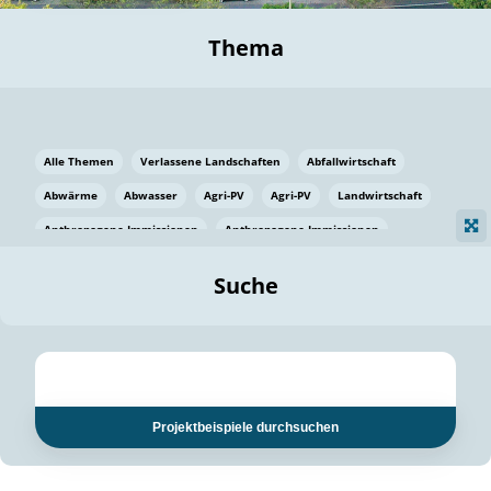
Thema
Alle Themen
Verlassene Landschaften
Abfallwirtschaft
Abwärme
Abwasser
Agri-PV
Agri-PV
Landwirtschaft
Anthropogene Immissionen
Anthropogene Immissionen
Vermeidung von Lebensmittelverlusten
Baden Württemberg
Suche
Ostsee
Bauen
Baumaterial
Bayern
Bayern
Beatmungssysteme
Beratung
Berlin
Bestäuber
bilaterale Zu-sammenarbeit
bilaterale Zu-sammenarbeit
Bildung
Bildung / Kommunikation
Projektbeispiele durchsuchen
Bildung für nachhaltige Entwicklung
Pflanzenkohle
Biodiversität
Biodiversität
Biogas
Biogas