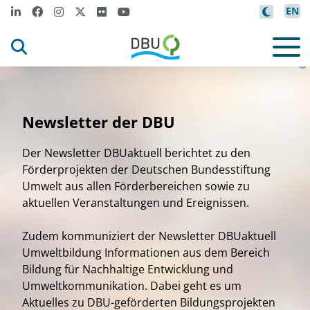
EN
a
v
k
i
o
e
y
m
g
s
©C
n
a
/
o
n
t
n G
t
I
a
e
i v
t
t
t
t
©
Newsletter der DBU
Der Newsletter DBUaktuell berichtet zu den
Förderprojekten der Deutschen Bundesstiftung
Umwelt aus allen Förderbereichen sowie zu
aktuellen Veranstaltungen und Ereignissen.
Zudem kommuniziert der Newsletter DBUaktuell
Umweltbildung Informationen aus dem Bereich
Bildung für Nachhaltige Entwicklung und
Umweltkommunikation. Dabei geht es um
Aktuelles zu DBU-geförderten Bildungsprojekten