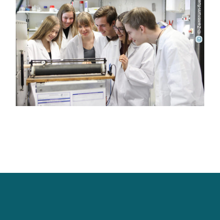
©-Zentrum-fuer-Chemie-e.-V
©