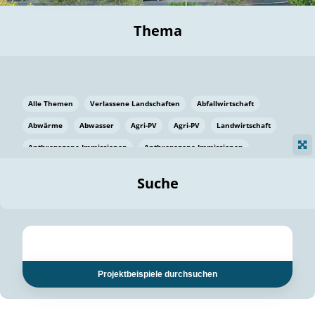
Thema
Alle Themen
Verlassene Landschaften
Abfallwirtschaft
Abwärme
Abwasser
Agri-PV
Agri-PV
Landwirtschaft
Anthropogene Immissionen
Anthropogene Immissionen
Vermeidung von Lebensmittelverlusten
Baden Württemberg
Suche
Ostsee
Bauen
Baumaterial
Bayern
Bayern
Beatmungssysteme
Beratung
Berlin
Bestäuber
bilaterale Zu-sammenarbeit
bilaterale Zu-sammenarbeit
Bildung
Bildung / Kommunikation
Projektbeispiele durchsuchen
Bildung für nachhaltige Entwicklung
Pflanzenkohle
Biodiversität
Biodiversität
Biogas
Biogas