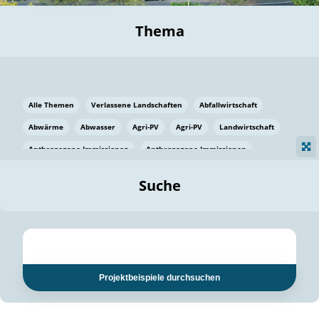
Thema
Alle Themen
Verlassene Landschaften
Abfallwirtschaft
Abwärme
Abwasser
Agri-PV
Agri-PV
Landwirtschaft
Anthropogene Immissionen
Anthropogene Immissionen
Vermeidung von Lebensmittelverlusten
Baden Württemberg
Suche
Ostsee
Bauen
Baumaterial
Bayern
Bayern
Beatmungssysteme
Beratung
Berlin
Bestäuber
bilaterale Zu-sammenarbeit
bilaterale Zu-sammenarbeit
Bildung
Bildung / Kommunikation
Projektbeispiele durchsuchen
Bildung für nachhaltige Entwicklung
Pflanzenkohle
Biodiversität
Biodiversität
Biogas
Biogas