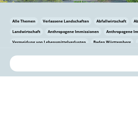
Alle Themen
Verlassene Landschaften
Abfallwirtschaft
A
Landwirtschaft
Anthropogene Immissionen
Anthropogene I
Vermeidung von Lebensmittelverlusten
Baden Württemberg
Bayern
Bayern
Beatmungssysteme
Beratung
Berlin
bilaterale Zu-sammenarbeit
Bildung
Bildung / Kommunikati
Pflanzenkohle
Biodiversität
Biodiversität
Biogas
Bioga
Vermeidung von Lebensmittelverlusten
Brandenburg
Breme
Bürgerwissenschaft
Capacity Building
Capacity Building
Kreislaufwirtschaft
Bürgerenergie
Bürgerbeteiligung
Citi
Citizen Science
Klimawandel
Klimakrise
Klimaschutz
Kooperation
Kooperation mit KMU
Grenzüberschreitend
D
Deutscher Umweltpreis
Digitale Bildung
Digitaler Landschaf