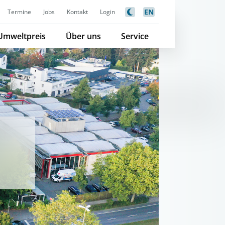
EN
Termine
Jobs
Kontakt
Login
Umweltpreis
Über uns
Service