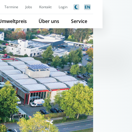
EN
Termine
Jobs
Kontakt
Login
Umweltpreis
Über uns
Service