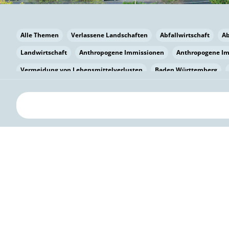
Alle Themen
Verlassene Landschaften
Abfallwirtschaft
A
Landwirtschaft
Anthropogene Immissionen
Anthropogene I
Vermeidung von Lebensmittelverlusten
Baden Württemberg
Bayern
Bayern
Beatmungssysteme
Beratung
Berlin
bilaterale Zu-sammenarbeit
Bildung
Bildung / Kommunikati
Pflanzenkohle
Biodiversität
Biodiversität
Biogas
Bioga
Vermeidung von Lebensmittelverlusten
Brandenburg
Breme
Bürgerwissenschaft
Capacity Building
Capacity Building
Kreislaufwirtschaft
Bürgerenergie
Bürgerbeteiligung
Citi
Citizen Science
Klimawandel
Klimakrise
Klimaschutz
Kooperation
Kooperation mit KMU
Grenzüberschreitend
D
Deutscher Umweltpreis
Digitale Bildung
Digitaler Landschaf