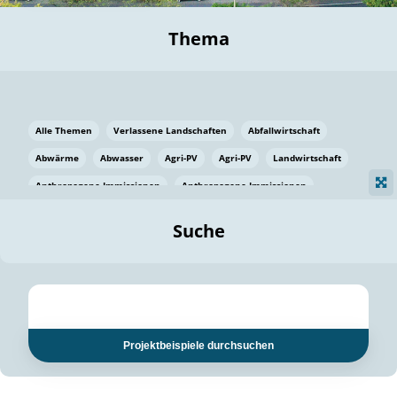
Thema
Alle Themen
Verlassene Landschaften
Abfallwirtschaft
Abwärme
Abwasser
Agri-PV
Agri-PV
Landwirtschaft
Anthropogene Immissionen
Anthropogene Immissionen
Vermeidung von Lebensmittelverlusten
Baden Württemberg
Suche
Ostsee
Bauen
Baumaterial
Bayern
Bayern
Beatmungssysteme
Beratung
Berlin
Bestäuber
bilaterale Zu-sammenarbeit
bilaterale Zu-sammenarbeit
Bildung
Bildung / Kommunikation
Projektbeispiele durchsuchen
Bildung für nachhaltige Entwicklung
Pflanzenkohle
Biodiversität
Biodiversität
Biogas
Biogas