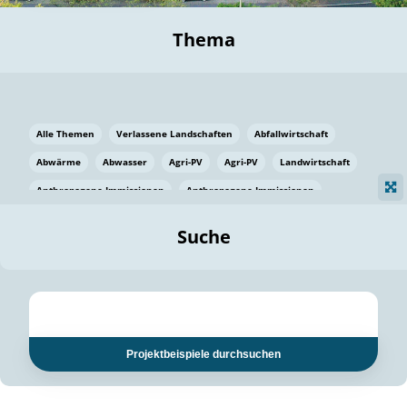
Thema
Alle Themen
Verlassene Landschaften
Abfallwirtschaft
Abwärme
Abwasser
Agri-PV
Agri-PV
Landwirtschaft
Anthropogene Immissionen
Anthropogene Immissionen
Vermeidung von Lebensmittelverlusten
Baden Württemberg
Suche
Ostsee
Bauen
Baumaterial
Bayern
Bayern
Beatmungssysteme
Beratung
Berlin
Bestäuber
bilaterale Zu-sammenarbeit
bilaterale Zu-sammenarbeit
Bildung
Bildung / Kommunikation
Projektbeispiele durchsuchen
Bildung für nachhaltige Entwicklung
Pflanzenkohle
Biodiversität
Biodiversität
Biogas
Biogas