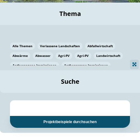
Thema
Alle Themen
Verlassene Landschaften
Abfallwirtschaft
Abwärme
Abwasser
Agri-PV
Agri-PV
Landwirtschaft
Anthropogene Immissionen
Anthropogene Immissionen
Vermeidung von Lebensmittelverlusten
Baden Württemberg
Suche
Ostsee
Bauen
Baumaterial
Bayern
Bayern
Beatmungssysteme
Beratung
Berlin
Bestäuber
bilaterale Zu-sammenarbeit
bilaterale Zu-sammenarbeit
Bildung
Bildung / Kommunikation
Projektbeispiele durchsuchen
Bildung für nachhaltige Entwicklung
Pflanzenkohle
Biodiversität
Biodiversität
Biogas
Biogas