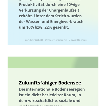
Thüringen
Holzbau in größeren Gebäudevolumina
Produktivität durch eine 10%ige
Trinkwasserversorgung
Ukraine
Ukraine
Umweltforschung
Verkürzung der Chargenlaufzeit
erhöht. Unter dem Strich wurden
Umweltkommunikation
Umwelttechnik
Umwelttechnik
der Wasser- und Energieverbrauch
Verlassene Landschaften
Vermeidung von Lebensmittelverlusten
um 16% bzw. 22% gesenkt.
Vernetzung
Wälder und Waldschutz
Wärmeenergie
Wärmeversorgung
Wasser/Gewässer
Wasseraufbereitung
Landwirtschaft
Umweltforschung
Umwelttechnik
Wasseraufbereitung; Valorisierung organischer Reststoffe; Partizipation
und Wissenstransfer
Wasserressourcen
Wasserverfügbarkeit
Wasserversorgung
Wasserwirtschaft
Abwärme
Abfallwirtschaft
Abwasser
Wasserverfügbarkeit
Wasserwirtschaft
Wasserressourcen
Wasserversorgung
Wasseraufbereitung
Zukunftsfähiger Bodensee
Wasseraufbereitung; Valorisierung organischer Reststoffe; Partizipation
Die internationale Bodenseeregion
und Wissenstransfer
ist ein dicht besiedelter Raum, in
Wasser/Gewässer
Wissensabgleich und Erfahrungsaustausch
dem wirtschaftliche, soziale und
Wissenstransfer