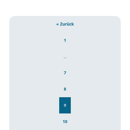
« Zurück
1
…
7
8
9
10