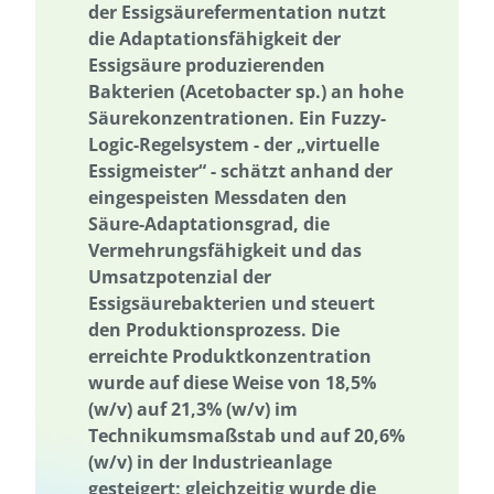
der Essigsäurefermentation nutzt
Ressourcenbewirtschaftung
Ressourceneffizienz
die Adaptationsfähigkeit der
Ressourcennutzung
Ressourcenschonung
Rheinland-Pfalz
Essigsäure produzierenden
Bakterien (
Acetobacter sp.
) an hohe
Ländliche Regionen
Saarland
Sachsen
Sachsen-Anhalt
Säurekonzentrationen. Ein Fuzzy-
Saisonalität
Schleswig-Holstein
Schutz der Biodiversität
Logic-Regelsystem - der „virtuelle
Schutz national wertvoller Kulturgüter
Saisonalität
Start-up
Essigmeister“ - schätzt anhand der
Stipendienprogramm
Storytelling
Storytelling
eingespeisten Messdaten den
Säure-Adaptationsgrad, die
Strategie zur Sicherung und Bewahrung
Vermehrungsfähigkeit und das
Strategie zur Sicherung und Bewahrung
Nachhaltigkeit
Umsatzpotenzial der
Nachhaltigkeitsbildung
Nachhaltigkeitskom-petenzen
Essigsäurebakterien und steuert
den Produktionsprozess. Die
Nachhaltigkeitskompetenzen
nachhaltiger Konsum
erreichte Produktkonzentration
Nachhaltige Fischerei
nachhaltiger Gartenbau
wurde auf diese Weise von 18,5%
Nachhaltige Quartiersentwicklung
Nachhaltige Ernährung
(w/v) auf 21,3% (w/v) im
Nachhaltige Regionalentwicklung
Erprobung von neuen Methoden
Technikumsmaßstab und auf 20,6%
(w/v) in der Industrieanlage
Textilien
Der russische Krieg gegen die Ukraine
Wärmeenergie
gesteigert; gleichzeitig wurde die