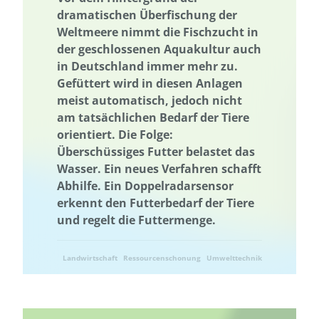
Governance
Governance
Grenzüberschreitend
Netzausbau
dramatischen Überfischung der
Weltmeere nimmt die Fischzucht in
Grundwasser
Grundwasser
Grüne Anleihen
Hamburg
der geschlossenen Aquakultur auch
Wärmeversorgung
Hessen
in Deutschland immer mehr zu.
Holzbau in größeren Gebäudevolumina
Gefüttert wird in diesen Anlagen
Erhöhung der Akzeptanz und Kommunikation
Industriegebiet
meist automatisch, jedoch nicht
am tatsächlichen Bedarf der Tiere
Industriegebiet
Informationsvermittlung
orientiert. Die Folge:
Informationsvermittlung
Innovative Kooperationsformate
Überschüssiges Futter belastet das
Innovative Kooperationsformate
Interdisziplinärer Einsatz
Wasser. Ein neues Verfahren schafft
Abhilfe. Ein Doppelradarsensor
Interdisziplinärer Einsatz
Internationale Aktivitäten
erkennt den Futterbedarf der Tiere
Internationales Projekt
Internationale Aktivitäten
und regelt die Futtermenge.
Internationales Projekt
Klimakrise
Klimaschutz
Klimawandel
Wissensabgleich und Erfahrungsaustausch
Landwirtschaft
Ressourcenschonung
Umwelttechnik
Wissenstransfer
Kommunale Raumplanung
Kommunikation
Kooperation
Kooperation mit KMU
Krankenhaus
Kreislaufwirtschaft
Kulturgüterschutz
Kunststoffrecycling