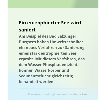
Landnutzung
Ländliche Regionen
Landnutzung
Landschaftsfunktionen
Landschaftsplanung
Ein eutrophierter See wird
Landschaftliche Resilienz
Landschaftliche Resilienz
saniert
Landschaftsfunktionen
Landschaftsplanung
Landwirtschaft
Am Beispiel des Bad Salzunger
Lebensmittelverschwendung
Niedersachsen
Burgsees haben Umwelttechniker
Machbarkeitsstudie
Management von Habitatbäumen
ein neues Verfahren zur Sanierung
Management von Habitatbäumen
Marburg
eines stark eutrophierten Sees
erprobt. Mit diesem Verfahren, das
Marine Umweltbildung
Meeresnaturschutz
dem Wasser Phosphat entzieht,
Marine Umweltbildung
Mecklenburg-Vorpommern
können Wasserkörper und
Meeresnaturschutz
Kommunale Raumplanung
Sedimentschicht gleichzeitig
Nachhaltige Ernährung
Nachhaltige Fischerei
behandelt werden.
Nachhaltige Landwirtschaft
Nachhaltige Quartiersentwicklung
Klimaschutz
Kulturgüterschutz
Landwirtschaft
Nachhaltige Regionalentwicklung
nachhaltiger Gartenbau
nachhaltiger Konsum
Nachhaltigkeit
Nachhaltigkeitsbildung
Naturschutz
Ressourcenschonung
Umwelttechnik