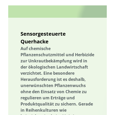
Nachhaltigkeitskom-petenzen
Nachhaltigkeitskompetenzen
Naturschutz
Naturschutzmanagement
Naturschutz
Naturschutzmanagement
Netzwerk
Netzwerkbildung
Vernetzung
Networking
Netz-werkbildung
Networking
Sensorgesteuerte
Netz-werkbildung
Netzausbau
Netzwerk
Netzwerkbildung
Querhacke
Niedersachsen
Nitratbelastung
Nitratbelastung
Auf chemische
Nordrhein Westfalen
Ernährung
Ökosystemleistungen
Pflanzenschutzmittel und Herbizide
Optimierung von Kreislaufschließung und Recyclingmöglichkeiten
zur Unkrautbekämpfung wird in
der ökologischen Landwirtschaft
Optimierung von Kreislaufschließung und Recyclingmöglichkeiten
verzichtet. Eine besondere
biologischer Landbau
Ostsee
Gesamtenergiesystem
Herausforderung ist es deshalb,
Partizipati-on
Partizipation
Participatory Design
unerwünschten Pflanzenwuchs
ohne den Einsatz von Chemie zu
Participatory Design
Partizipati-on
Partizipation
regulieren um Erträge und
Pflanzenkohle
Planertary Health
Planetare Gesundheit
Produktqualität zu sichern. Gerade
Planetare Grenzen
Planetare Grenzen
Planetary Health
in Reihenkulturen wie