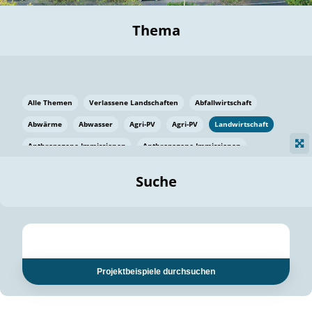
Thema
Alle Themen
Verlassene Landschaften
Abfallwirtschaft
Abwärme
Abwasser
Agri-PV
Agri-PV
Landwirtschaft
Anthropogene Immissionen
Anthropogene Immissionen
Vermeidung von Lebensmittelverlusten
Baden Württemberg
Suche
Ostsee
Bauen
Baumaterial
Bayern
Bayern
Beatmungssysteme
Beratung
Berlin
Bestäuber
bilaterale Zu-sammenarbeit
bilaterale Zu-sammenarbeit
Bildung
Bildung / Kommunikation
Projektbeispiele durchsuchen
Bildung für nachhaltige Entwicklung
Pflanzenkohle
Biodiversität
Biodiversität
Biogas
Biogas