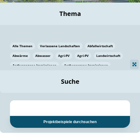
Thema
Alle Themen
Verlassene Landschaften
Abfallwirtschaft
Abwärme
Abwasser
Agri-PV
Agri-PV
Landwirtschaft
Anthropogene Immissionen
Anthropogene Immissionen
Vermeidung von Lebensmittelverlusten
Baden Württemberg
Suche
Ostsee
Bauen
Baumaterial
Bayern
Bayern
Beatmungssysteme
Beratung
Berlin
Bestäuber
bilaterale Zu-sammenarbeit
bilaterale Zu-sammenarbeit
Bildung
Bildung / Kommunikation
Projektbeispiele durchsuchen
Bildung für nachhaltige Entwicklung
Pflanzenkohle
Biodiversität
Biodiversität
Biogas
Biogas