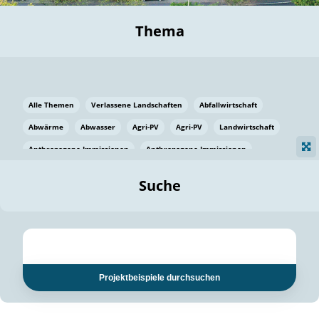
Thema
Alle Themen
Verlassene Landschaften
Abfallwirtschaft
Abwärme
Abwasser
Agri-PV
Agri-PV
Landwirtschaft
Anthropogene Immissionen
Anthropogene Immissionen
Vermeidung von Lebensmittelverlusten
Baden Württemberg
Suche
Ostsee
Bauen
Baumaterial
Bayern
Bayern
Beatmungssysteme
Beratung
Berlin
Bestäuber
bilaterale Zu-sammenarbeit
bilaterale Zu-sammenarbeit
Bildung
Bildung / Kommunikation
Projektbeispiele durchsuchen
Bildung für nachhaltige Entwicklung
Pflanzenkohle
Biodiversität
Biodiversität
Biogas
Biogas