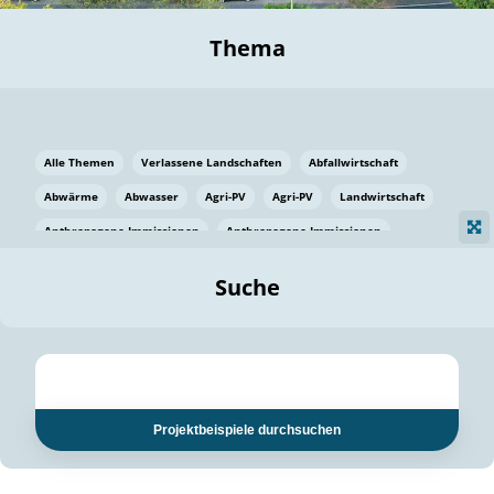
Thema
Alle Themen
Verlassene Landschaften
Abfallwirtschaft
Abwärme
Abwasser
Agri-PV
Agri-PV
Landwirtschaft
Anthropogene Immissionen
Anthropogene Immissionen
Vermeidung von Lebensmittelverlusten
Baden Württemberg
Suche
Ostsee
Bauen
Baumaterial
Bayern
Bayern
Beatmungssysteme
Beratung
Berlin
Bestäuber
bilaterale Zu-sammenarbeit
bilaterale Zu-sammenarbeit
Bildung
Bildung / Kommunikation
Projektbeispiele durchsuchen
Bildung für nachhaltige Entwicklung
Pflanzenkohle
Biodiversität
Biodiversität
Biogas
Biogas