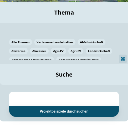
Thema
Alle Themen
Verlassene Landschaften
Abfallwirtschaft
Abwärme
Abwasser
Agri-PV
Agri-PV
Landwirtschaft
Anthropogene Immissionen
Anthropogene Immissionen
Vermeidung von Lebensmittelverlusten
Baden Württemberg
Suche
Ostsee
Bauen
Baumaterial
Bayern
Bayern
Beatmungssysteme
Beratung
Berlin
Bestäuber
bilaterale Zu-sammenarbeit
bilaterale Zu-sammenarbeit
Bildung
Bildung / Kommunikation
Projektbeispiele durchsuchen
Bildung für nachhaltige Entwicklung
Pflanzenkohle
Biodiversität
Biodiversität
Biogas
Biogas