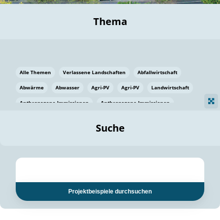
Thema
Alle Themen
Verlassene Landschaften
Abfallwirtschaft
Abwärme
Abwasser
Agri-PV
Agri-PV
Landwirtschaft
Anthropogene Immissionen
Anthropogene Immissionen
Vermeidung von Lebensmittelverlusten
Baden Württemberg
Suche
Ostsee
Bauen
Baumaterial
Bayern
Bayern
Beatmungssysteme
Beratung
Berlin
Bestäuber
bilaterale Zu-sammenarbeit
bilaterale Zu-sammenarbeit
Bildung
Bildung / Kommunikation
Projektbeispiele durchsuchen
Bildung für nachhaltige Entwicklung
Pflanzenkohle
Biodiversität
Biodiversität
Biogas
Biogas