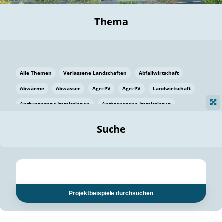
Thema
Alle Themen
Verlassene Landschaften
Abfallwirtschaft
Abwärme
Abwasser
Agri-PV
Agri-PV
Landwirtschaft
Anthropogene Immissionen
Anthropogene Immissionen
Vermeidung von Lebensmittelverlusten
Baden Württemberg
Suche
Ostsee
Bauen
Baumaterial
Bayern
Bayern
Beatmungssysteme
Beratung
Berlin
Bestäuber
bilaterale Zu-sammenarbeit
bilaterale Zu-sammenarbeit
Bildung
Bildung / Kommunikation
Projektbeispiele durchsuchen
Bildung für nachhaltige Entwicklung
Pflanzenkohle
Biodiversität
Biodiversität
Biogas
Biogas