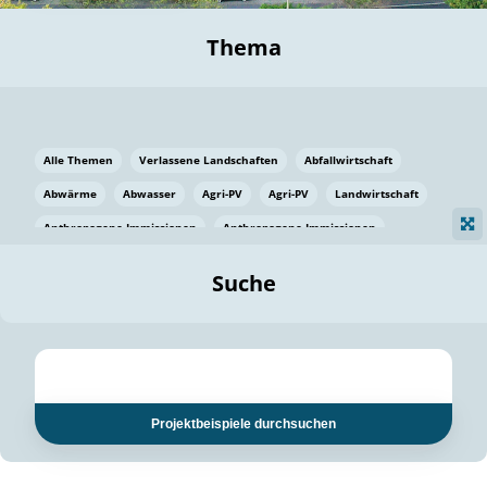
Thema
Alle Themen
Verlassene Landschaften
Abfallwirtschaft
Abwärme
Abwasser
Agri-PV
Agri-PV
Landwirtschaft
Anthropogene Immissionen
Anthropogene Immissionen
Vermeidung von Lebensmittelverlusten
Baden Württemberg
Suche
Ostsee
Bauen
Baumaterial
Bayern
Bayern
Beatmungssysteme
Beratung
Berlin
Bestäuber
bilaterale Zu-sammenarbeit
bilaterale Zu-sammenarbeit
Bildung
Bildung / Kommunikation
Projektbeispiele durchsuchen
Bildung für nachhaltige Entwicklung
Pflanzenkohle
Biodiversität
Biodiversität
Biogas
Biogas