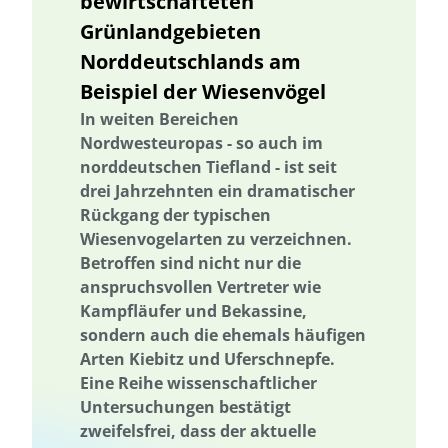
bewirtschafteten
Nachhaltigkeitskom-petenzen
Nachhaltigkeitskompetenzen
Grünlandgebieten
Naturschutz
Naturschutzmanagement
Naturschutz
Norddeutschlands am
Naturschutzmanagement
Netzwerk
Netz-werkbildung
Beispiel der Wiesenvögel
Networking
Netzwerkbildung
Vernetzung
Networking
In weiten Bereichen
Netz-werkbildung
Nordwesteuropas - so auch im
Netzausbau
Netzwerk
Netzwerkbildung
norddeutschen Tiefland - ist seit
Niedersachsen
Nitratbelastung
Nitratbelastung
drei Jahrzehnten ein dramatischer
Nordrhein Westfalen
Ernährung
Ökosystemleistungen
Rückgang der typischen
Optimierung von Kreislaufschließung und Recyclingmöglichkeiten
Wiesenvogelarten zu verzeichnen.
Betroffen sind nicht nur die
Optimierung von Kreislaufschließung und Recyclingmöglichkeiten
anspruchsvollen Vertreter wie
biologischer Landbau
Ostsee
Gesamtenergiesystem
Kampfläufer und Bekassine,
Partizipati-on
Partizipation
Participatory Design
sondern auch die ehemals häufigen
Arten Kiebitz und Uferschnepfe.
Participatory Design
Partizipati-on
Partizipation
Eine Reihe wissenschaftlicher
Pflanzenkohle
Planertary Health
Planetare Gesundheit
Untersuchungen bestätigt
Planetare Grenzen
Planetare Grenzen
Planetary Health
zweifelsfrei, dass der aktuelle