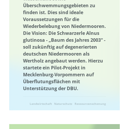
Überschwemmungsgebieten zu
Ressourcenbewirtschaftung
Ressourceneffizienz
finden ist. Dies sind ideale
Ressourcennutzung
Ressourcenschonung
Rheinland-Pfalz
Voraussetzungen für die
Ländliche Regionen
Saarland
Sachsen
Sachsen-Anhalt
Wiederbelebung von Niedermooren.
Saisonalität
Die Vision: Die Schwarzerle Alnus
Schleswig-Holstein
Schutz der Biodiversität
glutinosa - „Baum des Jahres 2003“ -
Schutz national wertvoller Kulturgüter
Saisonalität
Start-up
soll zukünftig auf degenerierten
Stipendienprogramm
Storytelling
Storytelling
deutschen Niedermooren als
Strategie zur Sicherung und Bewahrung
Wertholz angebaut werden. Hierzu
startete ein Pilot-Projekt in
Strategie zur Sicherung und Bewahrung
Nachhaltigkeit
Mecklenburg-Vorpommern auf
Nachhaltigkeitsbildung
Nachhaltigkeitskompetenzen
Überflutungsflächen mit
Nachhaltigkeitskom-petenzen
nachhaltiger Konsum
Unterstützung der DBU.
Nachhaltige Fischerei
nachhaltiger Gartenbau
Nachhaltige Quartiersentwicklung
Nachhaltige Ernährung
Landwirtschaft
Naturschutz
Ressourcenschonung
Nachhaltige Regionalentwicklung
Erprobung von neuen Methoden
Umwelttechnik
Textilien
Der russische Krieg gegen die Ukraine
Wärmeenergie