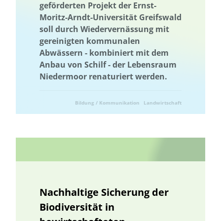
geförderten Projekt der Ernst-
Landnutzung
Ländliche Regionen
Landnutzung
Moritz-Arndt-Universität Greifswald
soll durch Wiedervernässung mit
Landschaftsfunktionen
Landschaftsplanung
gereinigten kommunalen
Landschaftliche Resilienz
Landschaftliche Resilienz
Abwässern - kombiniert mit dem
Landschaftsfunktionen
Landschaftsplanung
Landwirtschaft
Anbau von Schilf - der Lebensraum
Niedermoor renaturiert werden.
Lebensmittelverschwendung
Niedersachsen
Machbarkeitsstudie
Management von Habitatbäumen
Bildung / Kommunikation
Landwirtschaft
Management von Habitatbäumen
Marburg
Marine Umweltbildung
Meeresnaturschutz
Naturschutz
Marine Umweltbildung
Mecklenburg-Vorpommern
Meeresnaturschutz
Kommunale Raumplanung
Nachhaltige Ernährung
Nachhaltige Fischerei
Nachhaltige Landwirtschaft
Nachhaltige Quartiersentwicklung
Nachhaltige Sicherung der
Nachhaltige Regionalentwicklung
nachhaltiger Gartenbau
Biodiversität in
nachhaltiger Konsum
Nachhaltigkeit
Nachhaltigkeitsbildung