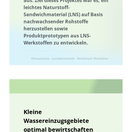
aus. Ziel dieses Projektes war es, ein
leichtes Naturstoff-
Sandwichmaterial (LNS) auf Basis
nachwachsender Rohstoffe
herzustellen sowie
Produktprototypen aus LNS-
Werkstoffen zu entwickeln.
Klimaschutz
Landwirtschaft
Nordrhein Westfalen
Ressourcenschonung
Umwelttechnik
Kleine
Wassereinzugsgebiete
optimal bewirtschaften