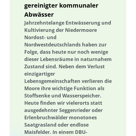
gereinigter kommunaler
Governance
Governance
Grenzüberschreitend
Netzausbau
Abwässer
Grundwasser
Grundwasser
Grüne Anleihen
Hamburg
Jahrzehntelange Entwässerung und
Wärmeversorgung
Hessen
Kultivierung der Niedermoore
Holzbau in größeren Gebäudevolumina
Nordost- und
Erhöhung der Akzeptanz und Kommunikation
Industriegebiet
Nordwestdeutschlands haben zur
Industriegebiet
Folge, dass heute nur noch wenige
Informationsvermittlung
dieser Lebensräume in naturnahem
Informationsvermittlung
Innovative Kooperationsformate
Zustand sind. Neben dem Verlust
Innovative Kooperationsformate
Interdisziplinärer Einsatz
einzigartiger
Interdisziplinärer Einsatz
Internationale Aktivitäten
Lebensgemeinschaften verlieren die
Moore ihre wichtige Funktion als
Internationales Projekt
Internationale Aktivitäten
Stoffsenke und Wasserspeicher.
Internationales Projekt
Klimakrise
Klimaschutz
Heute finden wir vielerorts statt
Klimawandel
Wissensabgleich und Erfahrungsaustausch
ausgedehnter Seggenrieder oder
Erlenbruchwälder monotones
Wissenstransfer
Kommunale Raumplanung
Kommunikation
Saatgrasland oder endlose
Kooperation
Kooperation mit KMU
Krankenhaus
Maisfelder. In einem DBU-
Kreislaufwirtschaft
Kulturgüterschutz
Kunststoffrecycling