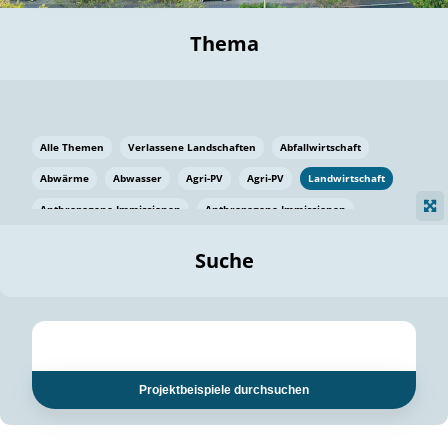
Thema
Alle Themen
Verlassene Landschaften
Abfallwirtschaft
Abwärme
Abwasser
Agri-PV
Agri-PV
Landwirtschaft
Anthropogene Immissionen
Anthropogene Immissionen
Vermeidung von Lebensmittelverlusten
Baden Württemberg
Suche
Ostsee
Bauen
Baumaterial
Bayern
Bayern
Beatmungssysteme
Beratung
Berlin
Bestäuber
bilaterale Zu-sammenarbeit
bilaterale Zu-sammenarbeit
Bildung
Bildung / Kommunikation
Projektbeispiele durchsuchen
Bildung für nachhaltige Entwicklung
Pflanzenkohle
Biodiversität
Biodiversität
Biogas
Biogas