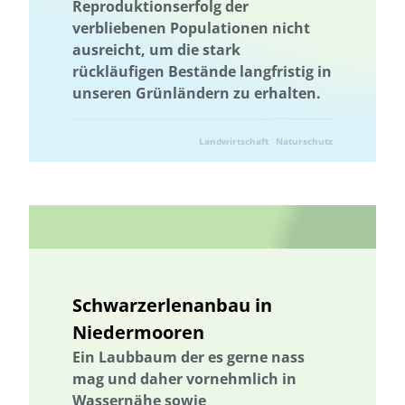
Planetary Health
Planetary Health Diet
Planetary Health Diet
Reproduktionserfolg der
verbliebenen Populationen nicht
Plattform
Plattform
Plus-Energie-Quartiere
ausreicht, um die stark
Plus-Energie-Quartiere
Politische Bildung
Bestäuber
rückläufigen Bestände langfristig in
Postkonflikt-Landschaftsentwicklung
unseren Grünländern zu erhalten.
Postkonflikt-Landschaftsentwicklung
Energieerzeugung
PPP
PPP
Primärenergieverbrauch
Landwirtschaft
Primärenergieverbrauch
Naturschutz
Projektbeispiel
Förderung der Vielfalt der Kulturlandschaft
Schutz der Biodiversität
Schutz national wertvoller Kulturgüter
Qualifikation
Qualifizierung
Qualifikation
Qualifizierung
Recycling
Reduzierung von Nahrungsmittelverlusten
Reduzierung von Nahrungsmittelverlusten
Schwarzerlenanbau in
Regionale Wertschöpfung
Regionale Wertschöpfung
Niedermooren
Regionalität
Regionalität
Erneuerbare Energien
Resilienz
Ein Laubbaum der es gerne nass
Resilienz
Ressourcenschonung
Ressourceneffizienz
mag und daher vornehmlich in
Ressourcenbewirtschaftung
Ressourcennutzung
Wassernähe sowie