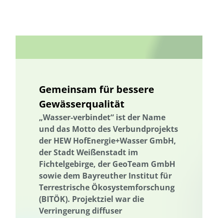
biologischer Landbau
Vermeidung von Lebensmittelverlusten
Brandenburg
Bremen
Bürgerbeteiligung
Bürgerenergie
Bürgerwissenschaft
Capacity Building
Capacity Building
CirculAid
Kreislaufwirtschaft
Circular Economy
Bürgerenergie
Bürgerbeteiligung
Bürgerwissenschaft
Citizen Science
Citizen Science
Klimawandel
Klimakrise
Gemeinsam für bessere
Klimaschutz
Kommunikation
Beratung
Kooperation
Gewässerqualität
Kooperation mit KMU
Grenzüberschreitend
„Wasser-verbindet“ ist der Name
Der russische Krieg gegen die Ukraine
Deutscher Umweltpreis
und das Motto des Verbundprojekts
der HEW HofEnergie+Wasser GmbH,
Digitale Bildung
Digitaler Landschaftsplan
Digitale Bildung
der Stadt Weißenstadt im
Digitaler Landschaftsplan
Digitalisierung
Digitalisierung
Fichtelgebirge, der GeoTeam GmbH
Trinkwasserversorgung
E-Learning
E-Learning
sowie dem Bayreuther Institut für
Ökosystemleistungen
Terrestrische Ökosystemforschung
Bildung
Bildung / Kommunikation
(BITÖK). Projektziel war die
Bildung für nachhaltige Entwicklung
Elektrizitätsversorgungsgesetz
Verringerung diffuser
Elektrizitätsversorgungsgesetz