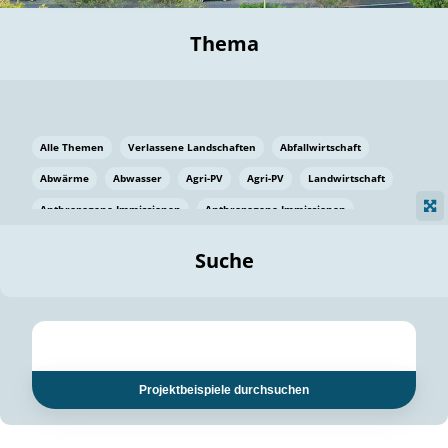
Thema
Alle Themen
Verlassene Landschaften
Abfallwirtschaft
Abwärme
Abwasser
Agri-PV
Agri-PV
Landwirtschaft
Anthropogene Immissionen
Anthropogene Immissionen
Vermeidung von Lebensmittelverlusten
Baden Württemberg
Suche
Ostsee
Bauen
Baumaterial
Bayern
Bayern
Beatmungssysteme
Beratung
Berlin
Bestäuber
bilaterale Zu-sammenarbeit
bilaterale Zu-sammenarbeit
Bildung
Bildung / Kommunikation
Projektbeispiele durchsuchen
Bildung für nachhaltige Entwicklung
Pflanzenkohle
Biodiversität
Biodiversität
Biogas
Biogas