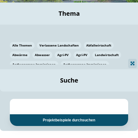
Thema
Alle Themen
Verlassene Landschaften
Abfallwirtschaft
Abwärme
Abwasser
Agri-PV
Agri-PV
Landwirtschaft
Anthropogene Immissionen
Anthropogene Immissionen
Vermeidung von Lebensmittelverlusten
Baden Württemberg
Suche
Ostsee
Bauen
Baumaterial
Bayern
Bayern
Beatmungssysteme
Beratung
Berlin
Bestäuber
bilaterale Zu-sammenarbeit
bilaterale Zu-sammenarbeit
Bildung
Bildung / Kommunikation
Projektbeispiele durchsuchen
Bildung für nachhaltige Entwicklung
Pflanzenkohle
Biodiversität
Biodiversität
Biogas
Biogas