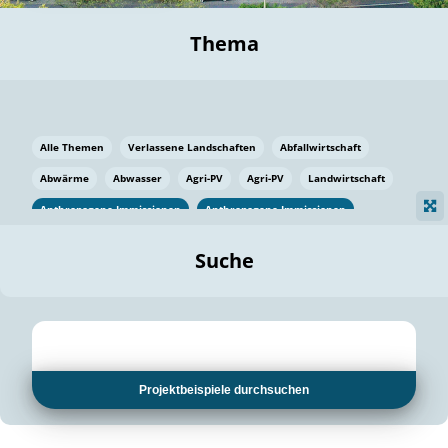
Thema
Alle Themen
Verlassene Landschaften
Abfallwirtschaft
Abwärme
Abwasser
Agri-PV
Agri-PV
Landwirtschaft
Anthropogene Immissionen
Anthropogene Immissionen
Vermeidung von Lebensmittelverlusten
Baden Württemberg
Suche
Ostsee
Bauen
Baumaterial
Bayern
Bayern
Beatmungssysteme
Beratung
Berlin
Bestäuber
bilaterale Zu-sammenarbeit
bilaterale Zu-sammenarbeit
Bildung
Bildung / Kommunikation
Projektbeispiele durchsuchen
Bildung für nachhaltige Entwicklung
Pflanzenkohle
Biodiversität
Biodiversität
Biogas
Biogas