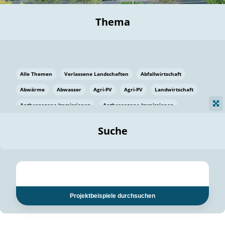
Thema
Alle Themen
Verlassene Landschaften
Abfallwirtschaft
Abwärme
Abwasser
Agri-PV
Agri-PV
Landwirtschaft
Anthropogene Immissionen
Anthropogene Immissionen
Vermeidung von Lebensmittelverlusten
Baden Württemberg
Suche
Ostsee
Bauen
Baumaterial
Bayern
Bayern
Beatmungssysteme
Beratung
Berlin
Bestäuber
bilaterale Zu-sammenarbeit
bilaterale Zu-sammenarbeit
Bildung
Bildung / Kommunikation
Projektbeispiele durchsuchen
Bildung für nachhaltige Entwicklung
Pflanzenkohle
Biodiversität
Biodiversität
Biogas
Biogas